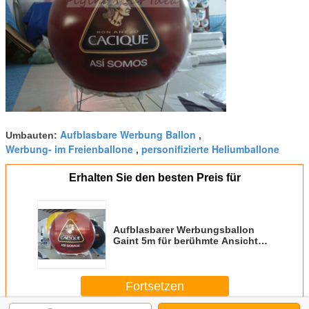
Aufblasbare Werbung Ballon
Umbauten:
,
Werbung- im Freienballone
personifizierte Heliumballone
,
Erhalten Sie den besten Preis für
Aufblasbarer Werbungsballon
Gaint 5m für berühmte Ansicht
der Stadt-Ereignis-Dekoration
Fortsetzen