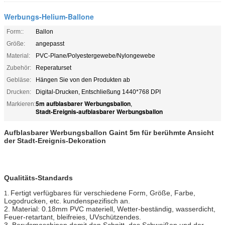
Werbungs-Helium-Ballone
Form::
Ballon
Größe:
angepasst
Material:
PVC-Plane/Polyestergewebe/Nylongewebe
Zubehör:
Reperaturset
Gebläse:
Hängen Sie von den Produkten ab
Drucken:
Digital-Drucken, Entschließung 1440*768 DPI
5m aufblasbarer Werbungsballon
Markieren:
,
Stadt-Ereignis-aufblasbarer Werbungsballon
Aufblasbarer Werbungsballon Gaint 5m für berühmte Ansicht
der Stadt-Ereignis-Dekoration
Qualitäts-Standards
Fertigt verfügbares für verschiedene Form, Größe, Farbe,
1.
Logodrucken, etc. kundenspezifisch an.
2. Material: 0.18mm PVC materiell, Wetter-beständig, wasserdicht,
Feuer-retartant, bleifreies, UVschützendes.
3. Berufsmaschinen damit den Schnitt, das Schweißen und der