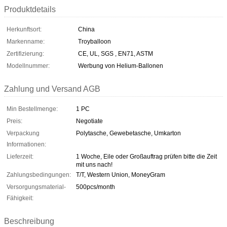
Produktdetails
Herkunftsort:
China
Markenname:
Troyballoon
Zertifizierung:
CE, UL, SGS , EN71, ASTM
Modellnummer:
Werbung von Helium-Ballonen
Zahlung und Versand AGB
Min Bestellmenge:
1 PC
Preis:
Negotiate
Verpackung
Polytasche, Gewebetasche, Umkarton
Informationen:
Lieferzeit:
1 Woche, Eile oder Großauftrag prüfen bitte die Zeit
mit uns nach!
Zahlungsbedingungen:
T/T, Western Union, MoneyGram
Versorgungsmaterial-
500pcs/month
Fähigkeit:
Beschreibung