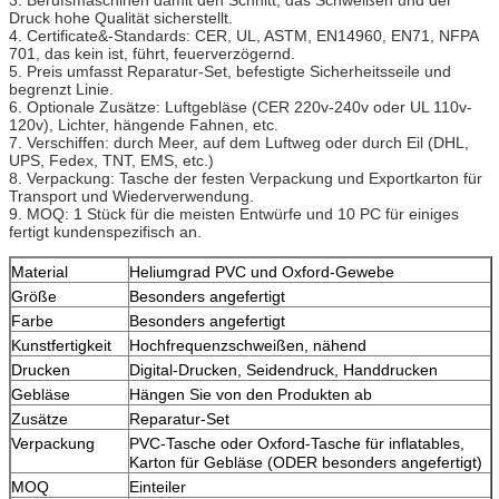
Druck hohe Qualität sicherstellt.
4. Certificate&-Standards: CER, UL, ASTM, EN14960, EN71, NFPA
701, das kein ist, führt, feuerverzögernd.
5. Preis umfasst Reparatur-Set, befestigte Sicherheitsseile und
begrenzt Linie.
6. Optionale Zusätze: Luftgebläse (CER 220v-240v oder UL 110v-
120v), Lichter, hängende Fahnen, etc.
7. Verschiffen: durch Meer, auf dem Luftweg oder durch Eil (DHL,
UPS, Fedex, TNT, EMS, etc.)
8. Verpackung: Tasche der festen Verpackung und Exportkarton für
Transport und Wiederverwendung.
9. MOQ: 1 Stück für die meisten Entwürfe und 10 PC für einiges
fertigt kundenspezifisch an.
Material
Heliumgrad PVC und Oxford-Gewebe
Größe
Besonders angefertigt
Farbe
Besonders angefertigt
Kunstfertigkeit
Hochfrequenzschweißen, nähend
Drucken
Digital-Drucken, Seidendruck, Handdrucken
Gebläse
Hängen Sie von den Produkten ab
Zusätze
Reparatur-Set
Verpackung
PVC-Tasche oder Oxford-Tasche für inflatables,
Karton für Gebläse (ODER besonders angefertigt)
MOQ
Einteiler