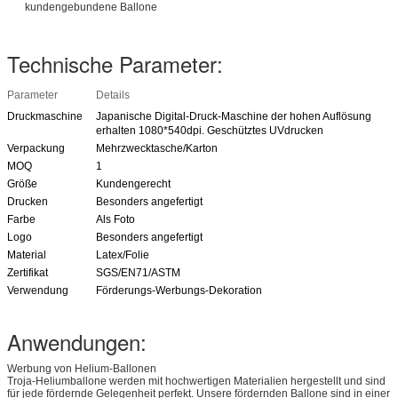
kundengebundene Ballone
Technische Parameter:
Parameter
Details
Druckmaschine
Japanische Digital-Druck-Maschine der hohen Auflösung
erhalten 1080*540dpi. Geschütztes UVdrucken
Verpackung
Mehrzwecktasche/Karton
MOQ
1
Größe
Kundengerecht
Drucken
Besonders angefertigt
Farbe
Als Foto
Logo
Besonders angefertigt
Material
Latex/Folie
Zertifikat
SGS/EN71/ASTM
Verwendung
Förderungs-Werbungs-Dekoration
Anwendungen:
Werbung von Helium-Ballonen
Troja-Heliumballone werden mit hochwertigen Materialien hergestellt und sind
für jede fördernde Gelegenheit perfekt. Unsere fördernden Ballone sind in einer