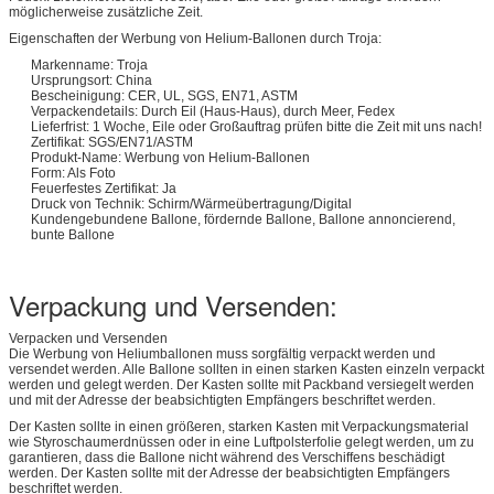
möglicherweise zusätzliche Zeit.
Eigenschaften der Werbung von Helium-Ballonen durch Troja:
Markenname: Troja
Ursprungsort: China
Bescheinigung: CER, UL, SGS, EN71, ASTM
Verpackendetails: Durch Eil (Haus-Haus), durch Meer, Fedex
Lieferfrist: 1 Woche, Eile oder Großauftrag prüfen bitte die Zeit mit uns nach!
Zertifikat: SGS/EN71/ASTM
Produkt-Name: Werbung von Helium-Ballonen
Form: Als Foto
Feuerfestes Zertifikat: Ja
Druck von Technik: Schirm/Wärmeübertragung/Digital
Kundengebundene Ballone, fördernde Ballone, Ballone annoncierend,
bunte Ballone
Verpackung und Versenden:
Verpacken und Versenden
Die Werbung von Heliumballonen muss sorgfältig verpackt werden und
versendet werden. Alle Ballone sollten in einen starken Kasten einzeln verpackt
werden und gelegt werden. Der Kasten sollte mit Packband versiegelt werden
und mit der Adresse der beabsichtigten Empfängers beschriftet werden.
Der Kasten sollte in einen größeren, starken Kasten mit Verpackungsmaterial
wie Styroschaumerdnüssen oder in eine Luftpolsterfolie gelegt werden, um zu
garantieren, dass die Ballone nicht während des Verschiffens beschädigt
werden. Der Kasten sollte mit der Adresse der beabsichtigten Empfängers
beschriftet werden.