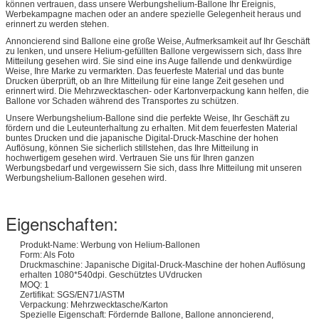
können vertrauen, dass unsere Werbungshelium-Ballone Ihr Ereignis,
Werbekampagne machen oder an andere spezielle Gelegenheit heraus und
erinnert zu werden stehen.
Annoncierend sind Ballone eine große Weise, Aufmerksamkeit auf Ihr Geschäft
zu lenken, und unsere Helium-gefüllten Ballone vergewissern sich, dass Ihre
Mitteilung gesehen wird. Sie sind eine ins Auge fallende und denkwürdige
Weise, Ihre Marke zu vermarkten. Das feuerfeste Material und das bunte
Drucken überprüft, ob an Ihre Mitteilung für eine lange Zeit gesehen und
erinnert wird. Die Mehrzwecktaschen- oder Kartonverpackung kann helfen, die
Ballone vor Schaden während des Transportes zu schützen.
Unsere Werbungshelium-Ballone sind die perfekte Weise, Ihr Geschäft zu
fördern und die Leuteunterhaltung zu erhalten. Mit dem feuerfesten Material
buntes Drucken und die japanische Digital-Druck-Maschine der hohen
Auflösung, können Sie sicherlich stillstehen, das Ihre Mitteilung in
hochwertigem gesehen wird. Vertrauen Sie uns für Ihren ganzen
Werbungsbedarf und vergewissern Sie sich, dass Ihre Mitteilung mit unseren
Werbungshelium-Ballonen gesehen wird.
Eigenschaften:
Produkt-Name: Werbung von Helium-Ballonen
Form: Als Foto
Druckmaschine: Japanische Digital-Druck-Maschine der hohen Auflösung
erhalten 1080*540dpi. Geschütztes UVdrucken
MOQ: 1
Zertifikat: SGS/EN71/ASTM
Verpackung: Mehrzwecktasche/Karton
Spezielle Eigenschaft: Fördernde Ballone, Ballone annoncierend,