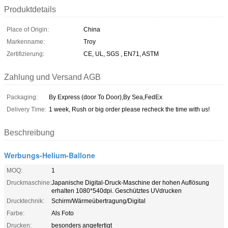
Produktdetails
Place of Origin:
China
Markenname:
Troy
Zertifizierung:
CE, UL, SGS , EN71, ASTM
Zahlung und Versand AGB
Packaging:
By Express (door To Door),By Sea,FedEx
Delivery Time:
1 week, Rush or big order please recheck the time with us!
Beschreibung
Werbungs-Helium-Ballone
MOQ:
1
Druckmaschine:
Japanische Digital-Druck-Maschine der hohen Auflösung
erhalten 1080*540dpi. Geschütztes UVdrucken
Drucktechnik:
Schirm/Wärmeübertragung/Digital
Farbe:
Als Foto
Drucken:
besonders angefertigt