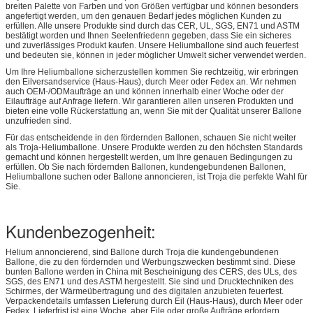
breiten Palette von Farben und von Größen verfügbar und können besonders
angefertigt werden, um den genauen Bedarf jedes möglichen Kunden zu
erfüllen. Alle unsere Produkte sind durch das CER, UL, SGS, EN71 und ASTM
bestätigt worden und Ihnen Seelenfriedenn gegeben, dass Sie ein sicheres
und zuverlässiges Produkt kaufen. Unsere Heliumballone sind auch feuerfest
und bedeuten sie, können in jeder möglicher Umwelt sicher verwendet werden.
Um Ihre Heliumballone sicherzustellen kommen Sie rechtzeitig, wir erbringen
den Eilversandservice (Haus-Haus), durch Meer oder Fedex an. Wir nehmen
auch OEM-/ODMaufträge an und können innerhalb einer Woche oder der
Eilaufträge auf Anfrage liefern. Wir garantieren allen unseren Produkten und
bieten eine volle Rückerstattung an, wenn Sie mit der Qualität unserer Ballone
unzufrieden sind.
Für das entscheidende in den fördernden Ballonen, schauen Sie nicht weiter
als Troja-Heliumballone. Unsere Produkte werden zu den höchsten Standards
gemacht und können hergestellt werden, um Ihre genauen Bedingungen zu
erfüllen. Ob Sie nach fördernden Ballonen, kundengebundenen Ballonen,
Heliumballone suchen oder Ballone annoncieren, ist Troja die perfekte Wahl für
Sie.
Kundenbezogenheit:
Helium annoncierend, sind Ballone durch Troja die kundengebundenen
Ballone, die zu den fördernden und Werbungszwecken bestimmt sind. Diese
bunten Ballone werden in China mit Bescheinigung des CERS, des ULs, des
SGS, des EN71 und des ASTM hergestellt. Sie sind und Drucktechniken des
Schirmes, der Wärmeübertragung und des digitalen anzubieten feuerfest.
Verpackendetails umfassen Lieferung durch Eil (Haus-Haus), durch Meer oder
Fedex. Lieferfrist ist eine Woche, aber Eile oder große Aufträge erfordern