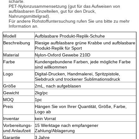
scharte.
PET-Nylonzusammensetzung (gut für das Aufweisen von
aufblasbaren Einzelteilen, gut für den Druck,
Nahrungsmittelgrad).
Für andere Rohstoffuntersuchung rufen Sie uns bitte zu mehr
Information an.
Modell
Aufblasbare Produkt-Replik-Schuhe
Beschreibung
Riesige aufblasbare grüne Krabbe und aufblasbare
Produkt-Replik für Sport
Material
Nylon-Oxford Gewebe 210D
Farbe
Kundengebundene Farben, jede mögliche Farbe
sind willkommen
Logo
Digital-Drucken, Handmalerei, Spritzpistole,
Siebdruck und trockener Sublimationsdruck
Größe
2mL, nach aufgeblasen
Gewicht
2kg/pc
MOQ
1pc
Preis
Hängen Sie von Ihrer Quantität, Größe, Farbe,
Logo ab
Inventar
kein Vorrat
Vorbereitungs-
15 Werktage nach empfangener
und Anlaufzeit
Zahlung/Ablagerung
Garantie
3 Jahre