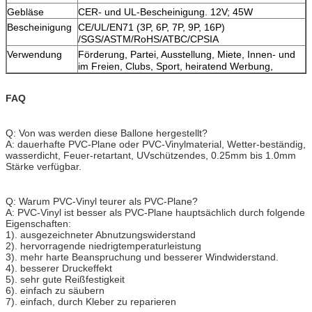
Gebläse
CER- und UL-Bescheinigung. 12V; 45W
Bescheinigung
CE/UL/EN71 (3P, 6P, 7P, 9P, 16P)
/SGS/ASTM/RoHS/ATBC/CPSIA
Verwendung
Förderung, Partei, Ausstellung, Miete, Innen- und
im Freien, Clubs, Sport, heiratend Werbung,
FAQ
Q: Von was werden diese Ballone hergestellt?
A: dauerhafte PVC-Plane oder PVC-Vinylmaterial, Wetter-beständig,
wasserdicht, Feuer-retartant, UVschützendes, 0.25mm bis 1.0mm
Stärke verfügbar.
Q: Warum PVC-Vinyl teurer als PVC-Plane?
A: PVC-Vinyl ist besser als PVC-Plane hauptsächlich durch folgende
Eigenschaften:
1). ausgezeichneter Abnutzungswiderstand
2). hervorragende niedrigtemperaturleistung
3). mehr harte Beanspruchung und besserer Windwiderstand.
4). besserer Druckeffekt
5). sehr gute Reißfestigkeit
6). einfach zu säubern
7). einfach, durch Kleber zu reparieren