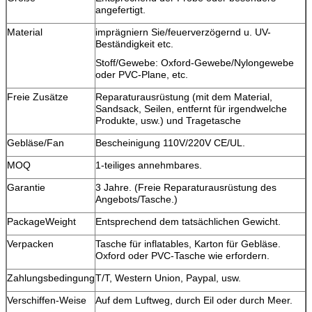
angefertigt.
Material
imprägniern Sie/feuerverzögernd u. UV-
Beständigkeit etc.
Stoff/Gewebe: Oxford-Gewebe/Nylongewebe
oder PVC-Plane, etc.
Freie Zusätze
Reparaturausrüstung (mit dem Material,
Sandsack, Seilen, entfernt für irgendwelche
Produkte, usw.) und Tragetasche
Gebläse/Fan
Bescheinigung 110V/220V CE/UL.
MOQ
1-teiliges annehmbares.
Garantie
3 Jahre. (Freie Reparaturausrüstung des
Angebots/Tasche.)
PackageWeight
Entsprechend dem tatsächlichen Gewicht.
Verpacken
Tasche für inflatables, Karton für Gebläse.
Oxford oder PVC-Tasche wie erfordern.
Zahlungsbedingung
T/T, Western Union, Paypal, usw.
Verschiffen-Weise
Auf dem Luftweg, durch Eil oder durch Meer.