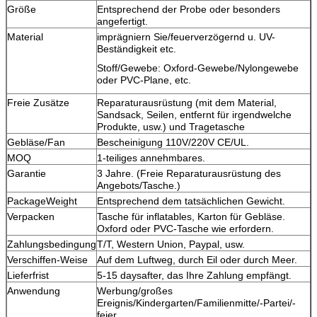
Größe
Entsprechend der Probe oder besonders
angefertigt.
Material
imprägniern Sie/feuerverzögernd u. UV-
Beständigkeit etc.
Stoff/Gewebe: Oxford-Gewebe/Nylongewebe
oder PVC-Plane, etc.
Freie Zusätze
Reparaturausrüstung (mit dem Material,
Sandsack, Seilen, entfernt für irgendwelche
Produkte, usw.) und Tragetasche
Gebläse/Fan
Bescheinigung 110V/220V CE/UL.
MOQ
1-teiliges annehmbares.
Garantie
3 Jahre. (Freie Reparaturausrüstung des
Angebots/Tasche.)
PackageWeight
Entsprechend dem tatsächlichen Gewicht.
Verpacken
Tasche für inflatables, Karton für Gebläse.
Oxford oder PVC-Tasche wie erfordern.
Zahlungsbedingung
T/T, Western Union, Paypal, usw.
Verschiffen-Weise
Auf dem Luftweg, durch Eil oder durch Meer.
Lieferfrist
5-15 daysafter, das Ihre Zahlung empfängt.
Anwendung
Werbung/großes
Ereignis/Kindergarten/Familienmitte/-Partei/-
feier