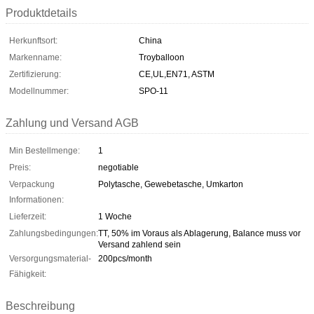
Produktdetails
Herkunftsort:
China
Markenname:
Troyballoon
Zertifizierung:
CE,UL,EN71, ASTM
Modellnummer:
SPO-11
Zahlung und Versand AGB
Min Bestellmenge:
1
Preis:
negotiable
Verpackung
Polytasche, Gewebetasche, Umkarton
Informationen:
Lieferzeit:
1 Woche
Zahlungsbedingungen:
TT, 50% im Voraus als Ablagerung, Balance muss vor
Versand zahlend sein
Versorgungsmaterial-
200pcs/month
Fähigkeit:
Beschreibung