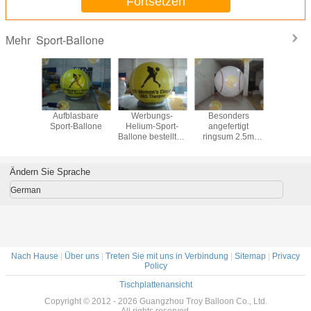
Fortsetzen
Sport-Ballone
Mehr
ständige
Aufblasbare
Werbungs-
Besonders
Digit
Ballone
Sport-Ballone
Helium-Sport-
angefertigt
Drucksp
Ballone bestellten
ringsum 2.5m
Ballo
aufblasbares
Sport-Ballon-
feuerfestes ins
aufblasbares
Auge fallendes
dauerhaftes
Ändern Sie Sprache
voraus
feuerbeständiges
German
Nach Hause
|
Über uns
|
Treten Sie mit uns in Verbindung
|
Sitemap
|
Privacy
Policy
Tischplattenansicht
Copyright © 2012 - 2026 Guangzhou Troy Balloon Co., Ltd.
All rights reserved.