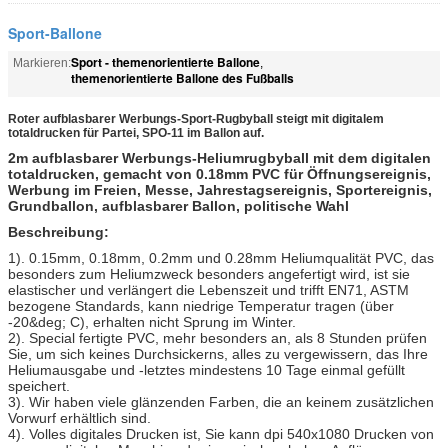
Sport-Ballone
Sport - themenorientierte Ballone
Markieren:
,
themenorientierte Ballone des Fußballs
Roter aufblasbarer Werbungs-Sport-Rugbyball steigt mit digitalem
totaldrucken für Partei, SPO-11 im Ballon auf.
2m aufblasbarer Werbungs-Heliumrugbyball mit dem digitalen
totaldrucken, gemacht von 0.18mm PVC für Öffnungsereignis,
Werbung im Freien, Messe, Jahrestagsereignis, Sportereignis,
Grundballon, aufblasbarer Ballon, politische Wahl
Beschreibung:
1). 0.15mm, 0.18mm, 0.2mm und 0.28mm Heliumqualität PVC, das
besonders zum Heliumzweck besonders angefertigt wird, ist sie
elastischer und verlängert die Lebenszeit und trifft EN71, ASTM
bezogene Standards, kann niedrige Temperatur tragen (über
-20&deg; C), erhalten nicht Sprung im Winter.
2). Special fertigte PVC, mehr besonders an, als 8 Stunden prüfen
Sie, um sich keines Durchsickerns, alles zu vergewissern, das Ihre
Heliumausgabe und -letztes mindestens 10 Tage einmal gefüllt
speichert.
3). Wir haben viele glänzenden Farben, die an keinem zusätzlichen
Vorwurf erhältlich sind.
4). Volles digitales Drucken ist, Sie kann dpi 540x1080 Drucken von