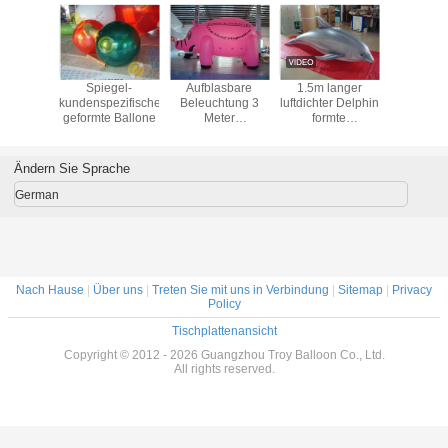
lasbare
Spiegel-
Aufblasbare
1.5m langer
Elasti
heits-
kundenspezifische
Beleuchtung 3
luftdichter Delphin
Gewohnh
 Ballone
geformte Ballone
Meter
formte
geformte 
kundenspezifische
Swimmingpool
geformte Ballone
Toy Display In
0.25mm PVC-
Showroom
Ändern Sie Sprache
Material-
German
Nach Hause
|
Über uns
|
Treten Sie mit uns in Verbindung
|
Sitemap
|
Privacy
Policy
Tischplattenansicht
Copyright © 2012 - 2026 Guangzhou Troy Balloon Co., Ltd.
All rights reserved.