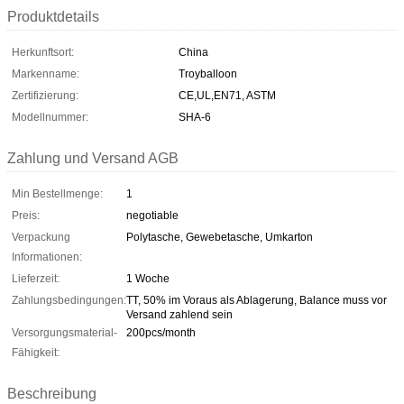
Produktdetails
Herkunftsort:
China
Markenname:
Troyballoon
Zertifizierung:
CE,UL,EN71, ASTM
Modellnummer:
SHA-6
Zahlung und Versand AGB
Min Bestellmenge:
1
Preis:
negotiable
Verpackung
Polytasche, Gewebetasche, Umkarton
Informationen:
Lieferzeit:
1 Woche
Zahlungsbedingungen:
TT, 50% im Voraus als Ablagerung, Balance muss vor
Versand zahlend sein
Versorgungsmaterial-
200pcs/month
Fähigkeit:
Beschreibung