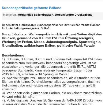
Kundenspezifische geformte Ballone
förderndes Ballondrucken
personifizierte Druckballone
Markieren:
,
Geschützter aufblasbarer kundenspezifischer UVdruckbär formte Ballone
für Unterhaltungsereignisse, SHA-6.
6m aufblasbarer Werbungs-Heliumbär mit zwei Seiten digitales
Drucken, gemacht von 0.18mm PVC für Öffnungsereignis,
Werbung im Freien, Messe, Jahrestagsereignis, Sportereignis,
Grundballon, aufblasbarer Ballon, politische Wahl, Parade
Beschreibung:
1). 0.15mm, 0.18mm, 0.2mm und 0.28mm Heliumqualität PVC, das
besonders zum Heliumzweck besonders angefertigt wird, ist sie
elastischer und verlängert die Lebenszeit und trifft EN71, ASTM
bezogene Standards, kann niedrige Temperatur tragen (über
-20&deg; C), erhalten nicht Sprung im Winter.
2). Special fertigte PVC, mehr besonders an, als 8 Stunden prüfen
Sie, um sich keines Durchsickerns, alles zu vergewissern, das Ihre
Heliumausgabe und -letztes mindestens 10 Tage einmal gefüllt
speichert.
3). Wir haben viele glänzenden Farben, die an keinem zusätzlichen
Vorwurf erhältlich sind.
4). Volles digitales Drucken ist, Sie kann dpi 540x1080 Drucken von
unserer digitalen Maschine der japanischen hohen Auflösung