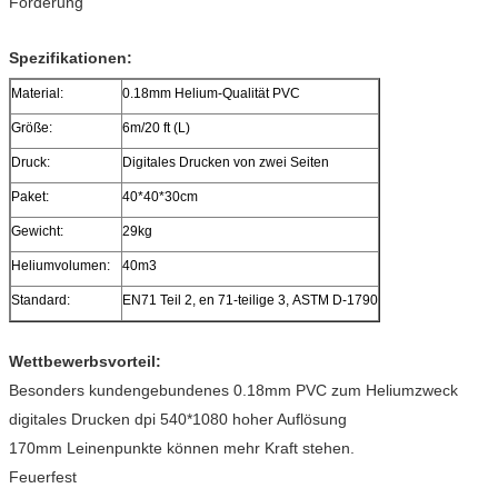
Förderung
Spezifikationen:
Material:
0.18mm Helium-Qualität PVC
Größe:
6m/20 ft (L)
Druck:
Digitales Drucken von zwei Seiten
Paket:
40*40*30cm
Gewicht:
29kg
Heliumvolumen:
40m3
Standard:
EN71 Teil 2, en 71-teilige 3, ASTM D-1790
Wettbewerbsvorteil:
Besonders kundengebundenes 0.18mm PVC zum Heliumzweck
digitales Drucken dpi 540*1080 hoher Auflösung
170mm Leinenpunkte können mehr Kraft stehen.
Feuerfest