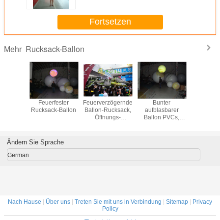
Freien
Fortsetzen
Rucksack-Ballon
Mehr
fester
Feuerfester
Feuerverzögernder
Bunter
Partei-dek
k-Ballon
Rucksack-Ballon
Ballon-Rucksack,
aufblasbarer
Rucksack
Öffnungs-
Ballon PVCs,
Ereignis-
machen 0.18mm
aufblasbarer
Stärke-Werbungs-
Helium-Ballon
Ballon feuerfest
Ändern Sie Sprache
German
Nach Hause
|
Über uns
|
Treten Sie mit uns in Verbindung
|
Sitemap
|
Privacy
Policy