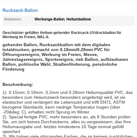
Rucksack-Ballon
Werbungs-Ballon
Heliumballone
Markieren:
,
Geschützter gefüllter Helium-gehender Rucksack-UVdruckballon für
Werbung im Freien, WAL-6.
gehender Ballon, Rucksackballon mit dem digitalen
totaldrucken, gemacht von 0.18mm/0.28mm PVC für
Öffnungsereignis, Werbung im Freien, Messe,
Jahrestagsereignis, Sportereignis, rieb Ballon, aufblasbaren
Ballon, politische Wahl, Straßenförderung, persönliche
Förderung
Beschreibung:
1). 0.15mm, 0.18mm, 0.2mm und 0.28mm Heliumqualität PVC, das
besonders zum Heliumzweck besonders angefertigt wird, ist sie
elastischer und verlängert die Lebenszeit und trifft EN71, ASTM
bezogene Standards, kann niedrige Temperatur tragen (über
-20&deg; C), erhalten nicht Sprung im Winter.
2). Special fertigte PVC, mehr besonders an, als 8 Stunden prüfen
Sie, um sich keines Durchsickerns, alles zu vergewissern, das Ihre
Heliumausgabe und -letztes mindestens 10 Tage einmal gefüllt
speichert.
3). Wir haben viele glänzenden Farben, die an keinem zusätzlichen