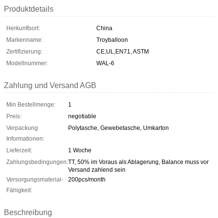
Produktdetails
Herkunftsort:
China
Markenname:
Troyballoon
Zertifizierung:
CE,UL,EN71, ASTM
Modellnummer:
WAL-6
Zahlung und Versand AGB
Min Bestellmenge:
1
Preis:
negotiable
Verpackung
Polytasche, Gewebetasche, Umkarton
Informationen:
Lieferzeit:
1 Woche
Zahlungsbedingungen:
TT, 50% im Voraus als Ablagerung, Balance muss vor
Versand zahlend sein
Versorgungsmaterial-
200pcs/month
Fähigkeit:
Beschreibung