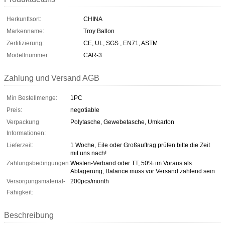
Herkunftsort:
CHINA
Markenname:
Troy Ballon
Zertifizierung:
CE, UL, SGS , EN71, ASTM
Modellnummer:
CAR-3
Zahlung und Versand AGB
Min Bestellmenge:
1PC
Preis:
negotiable
Verpackung
Polytasche, Gewebetasche, Umkarton
Informationen:
Lieferzeit:
1 Woche, Eile oder Großauftrag prüfen bitte die Zeit
mit uns nach!
Zahlungsbedingungen:
Westen-Verband oder TT, 50% im Voraus als
Ablagerung, Balance muss vor Versand zahlend sein
Versorgungsmaterial-
200pcs/month
Fähigkeit:
Beschreibung